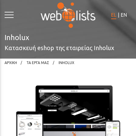
Σημειώστε:
Ο
EL
|
EN
ιστότοπος
αυτός
περιλαμβάνει
Inholux
σύστημα
Κατασκευή eshop της εταιρείας Inholux
προσβασιμότητας.
ΑΡΧΙΚΗ
ΤΑ ΕΡΓΑ ΜΑΣ
INHOLUX