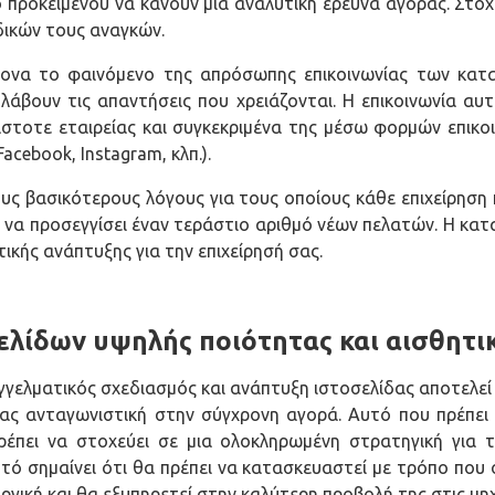
 προκειμένου να κάνουν μια αναλυτική έρευνα αγοράς. Στό
δικών τους αναγκών.
τονα το φαινόμενο της απρόσωπης επικοινωνίας των κα
 λάβουν τις απαντήσεις που χρειάζονται. Η επικοινωνία αυ
στοτε εταιρείας και συγκεκριμένα της μέσω φορμών επικοι
acebook, Instagram, κλπ.).
ους βασικότερους λόγους για τους οποίους κάθε επιχείρηση 
 να προσεγγίσει έναν τεράστιο αριθμό νέων πελατών. Η κατα
ικής ανάπτυξης για την επιχείρησή σας.
λίδων υψηλής ποιότητας και αισθητι
γγελματικός σχεδιασμός και ανάπτυξη ιστοσελίδας αποτελεί
ας ανταγωνιστική στην σύγχρονη αγορά. Αυτό που πρέπει να
ρέπει να στοχεύει σε μια ολοκληρωμένη στρατηγική για τ
υτό σημαίνει ότι θα πρέπει να κατασκευαστεί με τρόπο που 
υργική και θα εξυπηρετεί στην καλύτερη προβολή της στις μ