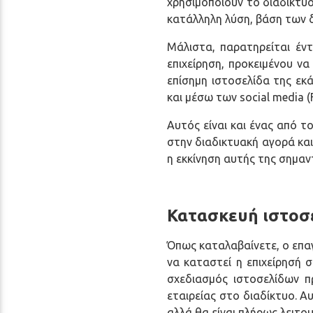
χρησιμοποιούν το διαδίκτυο
όραση
κατάλληλη λύση, βάση των 
που
Μάλιστα, παρατηρείται έν
χρησιμοποιούν
επιχείρηση, προκειμένου να
αναγνώστη
επίσημη ιστοσελίδα της εκά
οθόνης.
και μέσω των social media (F
Πατήστε
Control-
Αυτός είναι και ένας από τ
F10
στην διαδικτυακή αγορά και
για
η εκκίνηση αυτής της σημαντ
να
ανοίξετε
ένα
Κατασκευή ιστοσε
μενού
προσβασιμότητας.
Όπως καταλαβαίνετε, ο επα
να καταστεί η επιχείρησή σ
σχεδιασμός ιστοσελίδων π
εταιρείας στο διαδίκτυο. Α
αλλά θα είναι πλήρως λειτο