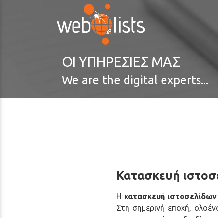
Σημειώστε:
Ο
ιστότοπος
αυτός
περιλαμβάνει
ΟΙ ΥΠΗΡΕΣΙΕΣ ΜΑΣ
σύστημα
προσβασιμότητας.
We are the digital experts...
Πατήστε
Control-
F11
για
προσαρμογή
του
ιστότοπου
σε
Κατασκευή ιστοσ
άτομα
με
Η
κατασκευή ιστοσελίδων
προβλήματα
Στη σημερινή εποχή, ολοέν
στην