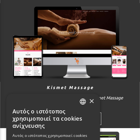
Kismet Massage
Κατασκευή Ιστοσελίδας της εταιρείας Kismet Massage
×
Αυτός ο ιστότοπος
GREEK
χρησιμοποιεί τα cookies
ΔΙΑΒΑΣΤΕ ΠΕΡΙΣΣΟΤΕΡΑ
ENGLISH
ανίχνευσης
Αυτός ο ιστότοπος χρησιμοποιεί cookies