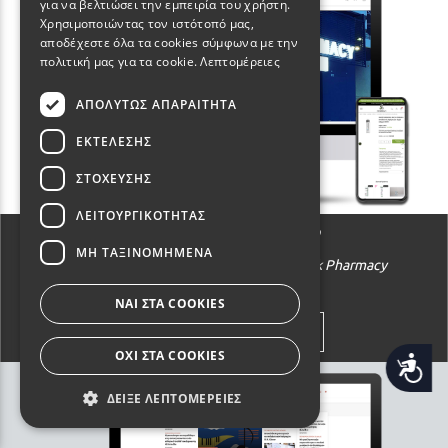
για να βελτιώσει την εμπειρία του χρήστη.
Χρησιμοποιώντας τον ιστότοπό μας,
αποδέχεστε όλα τα cookies σύμφωνα με την
πολιτική μας για τα cookie.
Λεπτομέρειες
ΑΠΟΛΎΤΩΣ ΑΠΑΡΑΊΤΗΤΑ
ΕΚΤΈΛΕΣΗΣ
ΣΤΌΧΕΥΣΗΣ
ΛΕΙΤΟΥΡΓΙΚΌΤΗΤΑΣ
Το Μαύρο Φαρμακείο
ΜΗ ΤΑΞΙΝΟΜΗΜΈΝΑ
Κατασκευή Eshop της εταιρείας The Black Pharmacy
ΝΑΙ ΣΤΑ COOKIES
ΔΙΑΒΑΣΤΕ ΠΕΡΙΣΣΟΤΕΡΑ
ΟΧΙ ΣΤΑ COOKIES
Προσβασιμότητα
ΔΕΊΞΕ ΛΕΠΤΟΜΈΡΕΙΕΣ