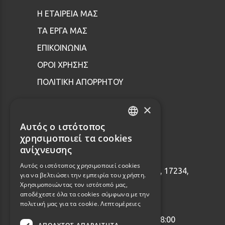
Η ΕΤΑΙΡΕΙΑ ΜΑΣ
ΤΑ ΕΡΓΑ ΜΑΣ
ΕΠΙΚΟΙΝΩΝΙΑ
ΟΡΟΙ ΧΡΗΣΗΣ
ΠΟΛΙΤΙΚΗ ΑΠΟΡΡΗΤΟΥ
×
Επικοινωνία
Αυτός ο ιστότοπος
GREEK
χρησιμοποιεί τα cookies
ENGLISH
ανίχνευσης
2114001465
Αυτός ο ιστότοπος χρησιμοποιεί cookies
Εθνάρχου Μακαρίου 92, Δάφνη, 17234,
για να βελτιώσει την εμπειρία του χρήστη.
Ελλάδα
Χρησιμοποιώντας τον ιστότοπό μας,
αποδέχεστε όλα τα cookies σύμφωνα με την
info@webalists.gr
πολιτική μας για τα cookie.
Λεπτομέρειες
Δευτέρα - Παρασκευή 10:00 - 18:00