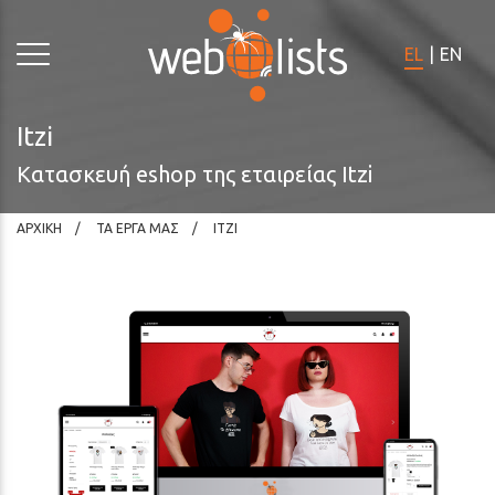
Σημειώστε:
Ο
EL
|
EN
ιστότοπος
αυτός
περιλαμβάνει
Itzi
σύστημα
Κατασκευή eshop της εταιρείας Itzi
προσβασιμότητας.
ΑΡΧΙΚΗ
ΤΑ ΕΡΓΑ ΜΑΣ
ITZI