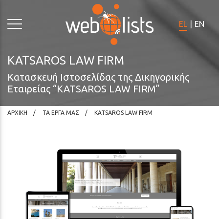
Σημειώστε:
Ο
EL
|
EN
ιστότοπος
αυτός
περιλαμβάνει
KATSAROS LAW FIRM
σύστημα
Κατασκευή Ιστοσελίδας της Δικηγορικής
προσβασιμότητας.
Εταιρείας “KATSAROS LAW FIRM”
ΑΡΧΙΚΗ
ΤΑ ΕΡΓΑ ΜΑΣ
KATSAROS LAW FIRM