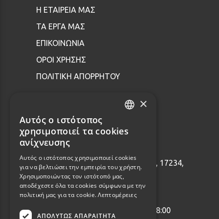
Η ΕΤΑΙΡΕΙΑ ΜΑΣ
ΤΑ ΕΡΓΑ ΜΑΣ
ΕΠΙΚΟΙΝΩΝΙΑ
ΟΡΟΙ ΧΡΗΣΗΣ
ΠΟΛΙΤΙΚΗ ΑΠΟΡΡΗΤΟΥ
×
Επικοινωνία
Αυτός ο ιστότοπος
GREEK
χρησιμοποιεί τα cookies
ENGLISH
ανίχνευσης
2114001465
Αυτός ο ιστότοπος χρησιμοποιεί cookies
Εθνάρχου Μακαρίου 92, Δάφνη, 17234,
για να βελτιώσει την εμπειρία του χρήστη.
Ελλάδα
Χρησιμοποιώντας τον ιστότοπό μας,
αποδέχεστε όλα τα cookies σύμφωνα με την
info@webalists.gr
πολιτική μας για τα cookie.
Λεπτομέρειες
Δευτέρα - Παρασκευή 10:00 - 18:00
ΑΠΟΛΎΤΩΣ ΑΠΑΡΑΊΤΗΤΑ