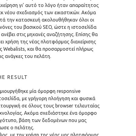
ιχείρηση γι' αυτό το λόγο ήταν απαραίτητος
εκ νέου σχεδιασμός των εικαστικών. Ακόμα
τά την κατασκευή ακολουθήθηκαν όλοι οι
νόνες του βασικού SEO, ώστε η ιστοσελίδα
 ανέβει στις μηχανές αναζήτησης. Επίσης θα
νει χρήση της νέας πλατφόρμας διαχείρισης
ς Webalists, και θα προσαρμοστεί πλήρως
ις ανάγκες του πελάτη.
HE RESULT
μιουργήθηκε μία όμορφη responsive
τοσελίδα, με γρήγορη πλοήγηση και φυσικά
ιτουργική σε όλους τους browser τελευταίας
χνολογίας. Ακόμα σχεδιάστηκε ένα όμορφο
γότυπο, βάση των δεδομένων που μας
ωσε ο πελάτης.
λος, με την χρήση της νέας μας πλατφόρμας,