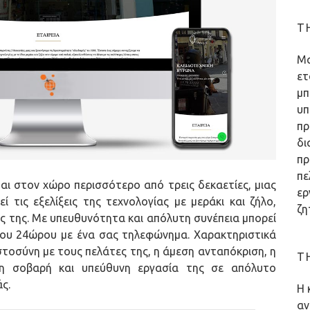
T
Μα
ετ
μπ
υπ
πρ
δι
πρ
πε
αι στον χώρο περισσότερο από τρεις δεκαετίες, μιας
ερ
 τις εξελίξεις της τεχνολογίας με μεράκι και ζήλο,
ζη
ες της. Με υπευθυνότητα και απόλυτη συνέπεια μπορεί
α του 24ώρου με ένα σας τηλεφώνημα. Χαρακτηριστικά
τοσύνη με τους πελάτες της, η άμεση ανταπόκριση, η
T
 η σοβαρή και υπεύθυνη εργασία της σε απόλυτο
ς.
Η 
αν