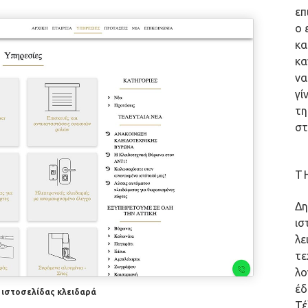
επ
ο 
κα
κα
να
γί
τη
στ
T
Δη
ισ
λε
τε
λο
έδ
ιστοσελίδας κλειδαρά
Τέ