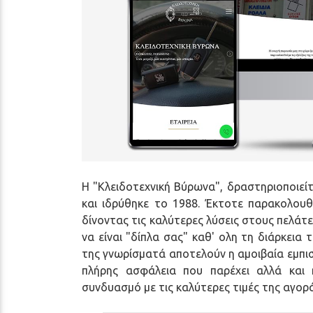
όραση
που
χρησιμοποιούν
αναγνώστη
οθόνης.
Πατήστε
Control-
F10
για
να
ανοίξετε
Η "Κλειδοτεχνική Βύρωνα", δραστηριοποιείτ
ένα
και ιδρύθηκε το 1988. Έκτοτε παρακολουθεί
μενού
δίνοντας τις καλύτερες λύσεις στους πελάτ
προσβασιμότητας.
να είναι "δίπλα σας" καθ' ολη τη διάρκει
της γνωρίσματά αποτελούν η αμοιβαία εμπισ
πλήρης ασφάλεια που παρέχει αλλά και
συνδυασμό με τις καλύτερες τιμές της αγορά