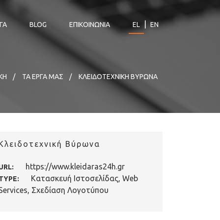
|
ΓΑ
BLOG
ΕΠΙΚΟΙΝΩΝΙΑ
EL
EN
ΚΗ
ΤΑ ΕΡΓΑ ΜΑΣ
ΚΛΕΙΔΟΤΕΧΝΙΚΉ ΒΎΡΩΝΑ
Κλειδοτεχνική Βύρωνα
https://www.kleidaras24h.gr
URL:
Κατασκευή Ιστοσελίδας
,
Web
TYPE:
Services
, Σχεδίαση Λογοτύπου