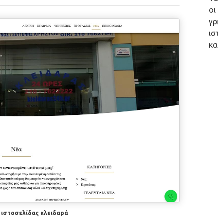
οι
γρ
ισ
κα
ιστοσελίδας κλειδαρά