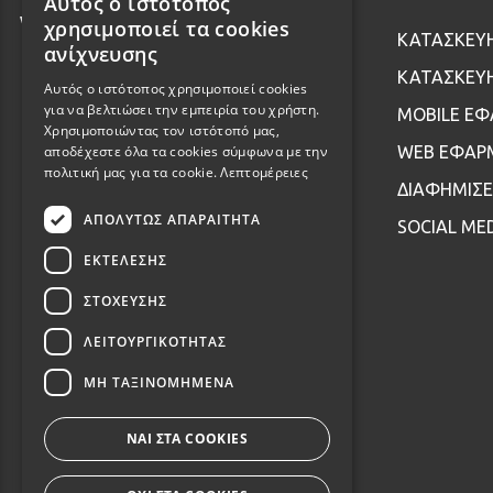
Αυτός ο ιστότοπος
GREEK
χρησιμοποιεί τα cookies
ΚΑΤΑΣΚΕΥ
ENGLISH
ανίχνευσης
ΚΑΤΑΣΚΕΥΗ
Αυτός ο ιστότοπος χρησιμοποιεί cookies
για να βελτιώσει την εμπειρία του χρήστη.
MOBILE Ε
Χρησιμοποιώντας τον ιστότοπό μας,
αποδέχεστε όλα τα cookies σύμφωνα με την
WEB ΕΦΑΡ
πολιτική μας για τα cookie.
Λεπτομέρειες
ΔΙΑΦΗΜΙΣΕ
ΑΠΟΛΎΤΩΣ ΑΠΑΡΑΊΤΗΤΑ
SOCIAL ME
ΕΚΤΈΛΕΣΗΣ
ΣΤΌΧΕΥΣΗΣ
ΛΕΙΤΟΥΡΓΙΚΌΤΗΤΑΣ
ΜΗ ΤΑΞΙΝΟΜΗΜΈΝΑ
ΝΑΙ ΣΤΑ COOKIES