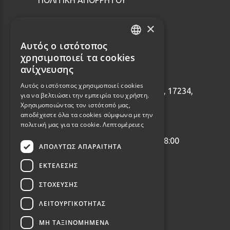
ΠΟΛΙΤΙΚΗ ΑΠΟΡΡΗΤΟΥ
×
Επικοινωνία
Αυτός ο ιστότοπος
GREEK
χρησιμοποιεί τα cookies
ENGLISH
ανίχνευσης
2114001465
Αυτός ο ιστότοπος χρησιμοποιεί cookies
Εθνάρχου Μακαρίου 92, Δάφνη, 17234,
για να βελτιώσει την εμπειρία του χρήστη.
Ελλάδα
Χρησιμοποιώντας τον ιστότοπό μας,
αποδέχεστε όλα τα cookies σύμφωνα με την
info@webalists.gr
πολιτική μας για τα cookie.
Λεπτομέρειες
Δευτέρα - Παρασκευή 10:00 - 18:00
ΑΠΟΛΎΤΩΣ ΑΠΑΡΑΊΤΗΤΑ
ΕΚΤΈΛΕΣΗΣ
ΣΤΌΧΕΥΣΗΣ
ΛΕΙΤΟΥΡΓΙΚΌΤΗΤΑΣ
ΜΗ ΤΑΞΙΝΟΜΗΜΈΝΑ