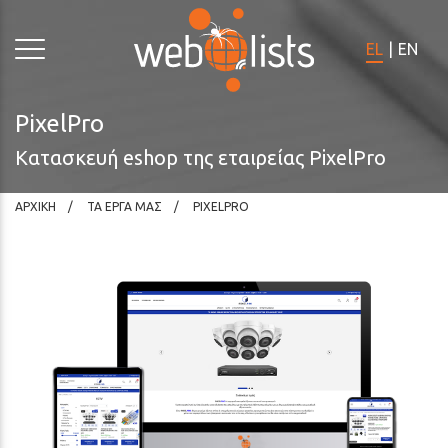
Σημειώστε:
Ο
EL
|
EN
ιστότοπος
αυτός
περιλαμβάνει
PixelPro
σύστημα
Κατασκευή eshop της εταιρείας PixelPro
προσβασιμότητας.
ΑΡΧΙΚΗ
ΤΑ ΕΡΓΑ ΜΑΣ
PIXELPRO