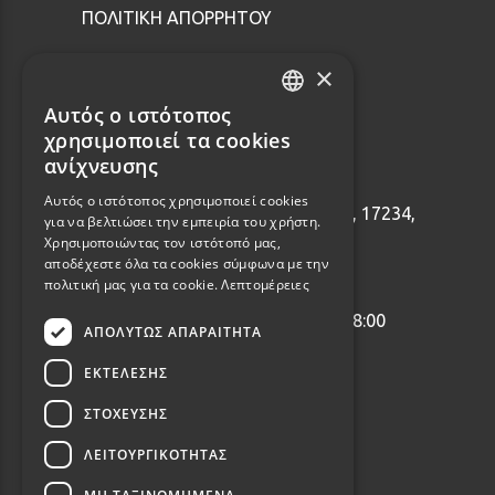
ΠΟΛΙΤΙΚΗ ΑΠΟΡΡΗΤΟΥ
×
Επικοινωνία
Αυτός ο ιστότοπος
GREEK
χρησιμοποιεί τα cookies
ENGLISH
ανίχνευσης
2114001465
Αυτός ο ιστότοπος χρησιμοποιεί cookies
Εθνάρχου Μακαρίου 92, Δάφνη, 17234,
για να βελτιώσει την εμπειρία του χρήστη.
Ελλάδα
Χρησιμοποιώντας τον ιστότοπό μας,
αποδέχεστε όλα τα cookies σύμφωνα με την
info@webalists.gr
πολιτική μας για τα cookie.
Λεπτομέρειες
Δευτέρα - Παρασκευή 10:00 - 18:00
ΑΠΟΛΎΤΩΣ ΑΠΑΡΑΊΤΗΤΑ
ΕΚΤΈΛΕΣΗΣ
ΣΤΌΧΕΥΣΗΣ
ΛΕΙΤΟΥΡΓΙΚΌΤΗΤΑΣ