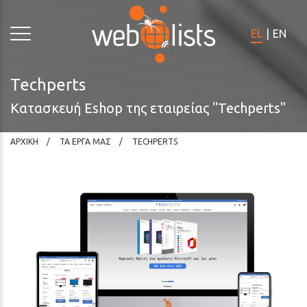
Σημειώστε:
Ο
EL
|
EN
ιστότοπος
αυτός
περιλαμβάνει
Techperts
σύστημα
Κατασκευή Eshop της εταιρείας "Techperts"
προσβασιμότητας.
ΑΡΧΙΚΗ
ΤΑ ΕΡΓΑ ΜΑΣ
TECHPERTS