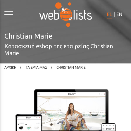
Σημειώστε:
Ο
EL
|
EN
ιστότοπος
αυτός
περιλαμβάνει
Christian Marie
σύστημα
Κατασκευή eshop της εταιρείας Christian
προσβασιμότητας.
Marie
ΑΡΧΙΚΗ
ΤΑ ΕΡΓΑ ΜΑΣ
CHRISTIAN MARIE