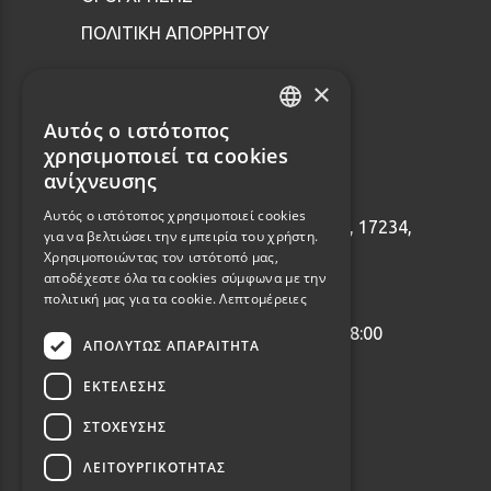
ΠΟΛΙΤΙΚΗ ΑΠΟΡΡΗΤΟΥ
×
Επικοινωνία
Αυτός ο ιστότοπος
GREEK
χρησιμοποιεί τα cookies
ENGLISH
ανίχνευσης
2114001465
Αυτός ο ιστότοπος χρησιμοποιεί cookies
Εθνάρχου Μακαρίου 92, Δάφνη, 17234,
για να βελτιώσει την εμπειρία του χρήστη.
Ελλάδα
Χρησιμοποιώντας τον ιστότοπό μας,
αποδέχεστε όλα τα cookies σύμφωνα με την
info@webalists.gr
πολιτική μας για τα cookie.
Λεπτομέρειες
Δευτέρα - Παρασκευή 10:00 - 18:00
ΑΠΟΛΎΤΩΣ ΑΠΑΡΑΊΤΗΤΑ
ΕΚΤΈΛΕΣΗΣ
ΣΤΌΧΕΥΣΗΣ
ΛΕΙΤΟΥΡΓΙΚΌΤΗΤΑΣ