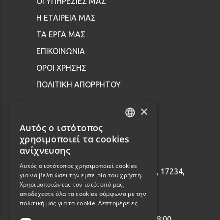
ΟΙ ΥΠΗΡΕΣΙΕΣ ΜΑΣ
Η ΕΤΑΙΡΕΙΑ ΜΑΣ
ΤΑ ΕΡΓΑ ΜΑΣ
ΕΠΙΚΟΙΝΩΝΙΑ
ΟΡΟΙ ΧΡΗΣΗΣ
ΠΟΛΙΤΙΚΗ ΑΠΟΡΡΗΤΟΥ
×
Επικοινωνία
Αυτός ο ιστότοπος
GREEK
χρησιμοποιεί τα cookies
ENGLISH
ανίχνευσης
2114001465
Αυτός ο ιστότοπος χρησιμοποιεί cookies
Εθνάρχου Μακαρίου 92, Δάφνη, 17234,
για να βελτιώσει την εμπειρία του χρήστη.
Ελλάδα
Χρησιμοποιώντας τον ιστότοπό μας,
αποδέχεστε όλα τα cookies σύμφωνα με την
info@webalists.gr
πολιτική μας για τα cookie.
Λεπτομέρειες
Δευτέρα - Παρασκευή 10:00 - 18:00