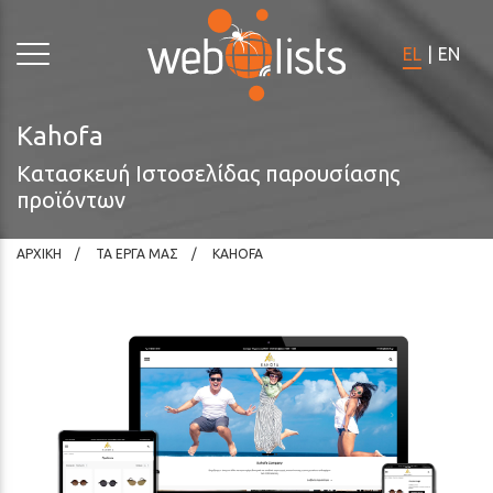
Σημειώστε:
Ο
EL
|
EN
ιστότοπος
αυτός
περιλαμβάνει
Kahofa
σύστημα
Κατασκευή Ιστοσελίδας παρουσίασης
προσβασιμότητας.
προϊόντων
ΑΡΧΙΚΗ
ΤΑ ΕΡΓΑ ΜΑΣ
KAHOFA