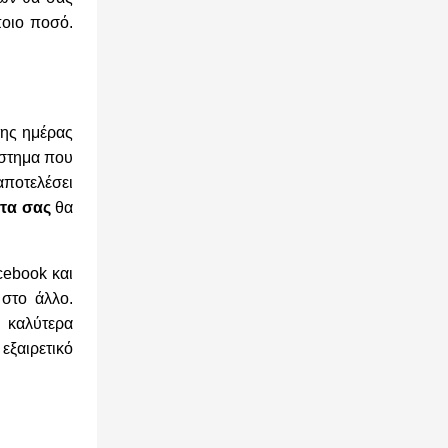
ποιο ποσό.
της ημέρας
άστημα που
αποτελέσει
τα σας
θα
cebook και
 στο άλλο.
 καλύτερα
εξαιρετικό