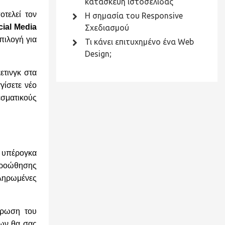
κατασκευή ιστοσελίδας
τελεί τον
Η σημασία του Responsive
ial Media
Σχεδιασμού
πιλογή για
Τι κάνει επιτυχημένο ένα Web
Design;
ετινγκ στα
γίσετε νέο
εσματικούς
ε υπέρογκα
 προώθησης
ληρωμένες
έρωση του
ύων θα σας