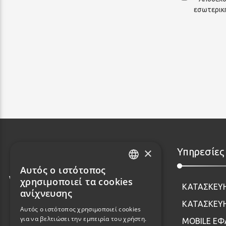
εσωτερική
×
Υπηρεσίες
Αυτός ο ιστότοπος
GREEK
χρησιμοποιεί τα cookies
ΚΑΤΑΣΚΕΥ
ENGLISH
ανίχνευσης
ΚΑΤΑΣΚΕΥΗ
Αυτός ο ιστότοπος χρησιμοποιεί cookies
για να βελτιώσει την εμπειρία του χρήστη.
MOBILE Ε