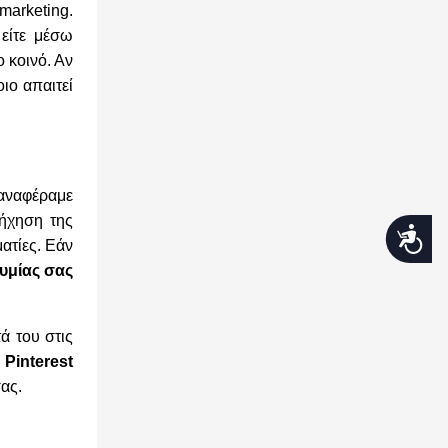
marketing.
 είτε μέσω
 κοινό. Αν
ιο απαιτεί
 αναφέραμε
πήχηση της
Προσβασιμότητα
ατίες. Εάν
υμίας σας
ά του στις
 Pinterest
ας.