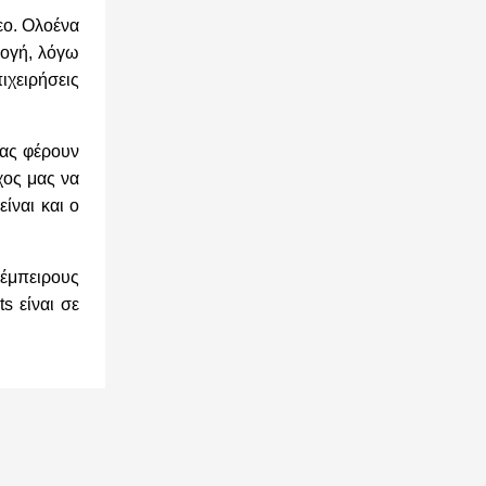
εο. Ολοένα
μογή, λόγω
ιχειρήσεις
σας φέρουν
χος μας να
ίναι και ο
έμπειρους
ts είναι σε