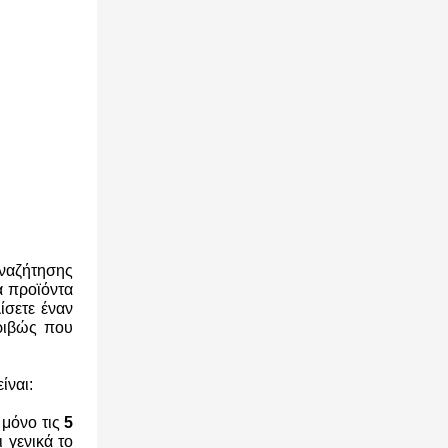
αναζήτησης
α προϊόντα
ίσετε έναν
κριβώς που
ίναι:
 μόνο τις
5
 γενικά το