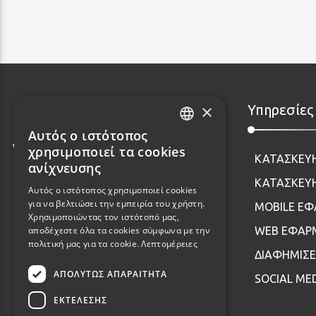
×
Υπηρεσίες
Αυτός ο ιστότοπος
GREEK
χρησιμοποιεί τα cookies
ΚΑΤΑΣΚΕΥ
ENGLISH
ανίχνευσης
ΚΑΤΑΣΚΕΥΗ
Αυτός ο ιστότοπος χρησιμοποιεί cookies
για να βελτιώσει την εμπειρία του χρήστη.
MOBILE Ε
Χρησιμοποιώντας τον ιστότοπό μας,
αποδέχεστε όλα τα cookies σύμφωνα με την
WEB ΕΦΑΡ
πολιτική μας για τα cookie.
Λεπτομέρειες
ΔΙΑΦΗΜΙΣΕ
ΑΠΟΛΎΤΩΣ ΑΠΑΡΑΊΤΗΤΑ
SOCIAL ME
ΕΚΤΈΛΕΣΗΣ