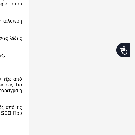
ogle, όπου
ν καλύτερη
νες λέξεις
Προσβασιμότητα
ας.
αι έξω από
ήσεις. Για
ράδειγμα η
ές από τις
 SEO
Που