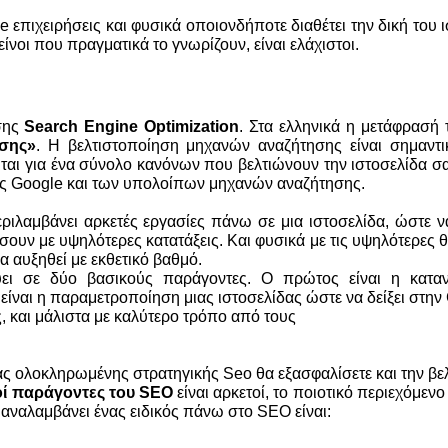
 επιχειρήσεις και φυσικά οποιονδήποτε διαθέτει την δική του ι
νοι που πραγματικά το γνωρίζουν, είναι ελάχιστοι.
σης
Search Engine Optimization
. Στα ελληνικά η μετάφρασή 
ησης»
. Η βελτιστοποίηση μηχανών αναζήτησης είναι σημαντι
ιται για ένα σύνολο κανόνων που βελτιώνουν την ιστοσελίδα σ
ης Google και των υπολοίπων μηχανών αναζήτησης.
ιλαμβάνει αρκετές εργασίες πάνω σε μια ιστοσελίδα, ώστε να
σουν με υψηλότερες κατατάξεις. Και φυσικά με τις υψηλότερες θ
α αυξηθεί με εκθετικό βαθμό.
εύει σε δύο βασικούς παράγοντες. Ο πρώτος είναι η κατα
ς είναι η παραμετροποίηση μιας ιστοσελίδας ώστε να δείξει στην
, και μάλιστα με καλύτερο τρόπο από τους
ιας ολοκληρωμένης στρατηγικής Seo θα εξασφαλίσετε και την βε
οί παράγοντες του SEO
είναι αρκετοί, το ποιοτικό περιεχόμενο 
υ αναλαμβάνει ένας ειδικός πάνω στο SEO είναι: