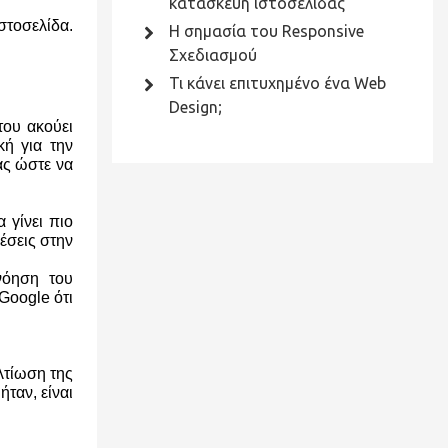
κατασκευή ιστοσελίδας
στοσελίδα.
Η σημασία του Responsive
Σχεδιασμού
Τι κάνει επιτυχημένο ένα Web
Design;
του ακούει
κή για την
ας ώστε να
 γίνει πιο
έσεις στην
νόηση του
 Google ότι
λτίωση της
ήταν, είναι