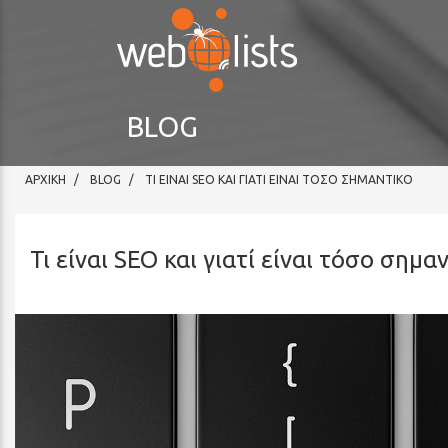
Σημειώστε:
Ο
ιστότοπος
αυτός
περιλαμβάνει
BLOG
σύστημα
προσβασιμότητας.
Πατήστε
ΑΡΧΙΚΗ
BLOG
ΤΙ ΕΊΝΑΙ SEO ΚΑΙ ΓΙΑΤΊ ΕΊΝΑΙ ΤΌΣΟ ΣΗΜΑΝΤΙΚΌ
Control-
F11
για
Τι είναι SEO και γιατί είναι τόσο σημα
προσαρμογή
του
ιστότοπου
σε
άτομα
με
προβλήματα
στην